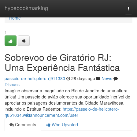
Home
hypebookmarking
Togg
navi
Home
1
Sobrevoo de Giratório RJ:
Uma Experiência Fantástica
passeio-de-helicptero-rj911380
28 days ago
News
Discuss
Imagine observar a magnitude do Rio de Janeiro de uma altura
única! Um passeio de avião oferece sua oportunidade incrível de
apreciar os paisagens deslumbrantes da Cidade Maravilhosa,
incluindo o Estátua Redentor,
https://passeio-de-helicptero-
rj851034.wikiannouncement.com/user
Comments
Who Upvoted