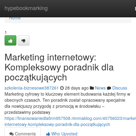
Home
hypebookmarking
Home
1
Marketing internetowy:
Kompleksowy poradnik dla
początkujących
szkolenia-biznesowe387261
28 days ago
News
Discuss
Marketing cyfrowy to kluczowy element budowania każdej firmy w
obecnych czasach. Ten poradnik został opracowany specjalnie
dla nowicjuszy przygodę z promocją w środowisku –
przedstawimy podstawy
https://finansowaniedlafirm957508.rimmablog.com/40756023/market
internetowy-kompleksowy-poradnik-dla-początkujących
Comments
Who Upvoted