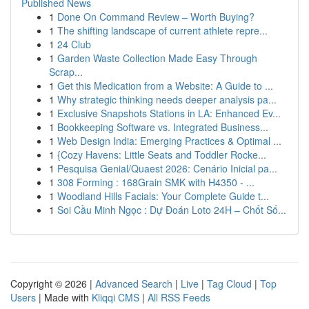
Published News
1
Done On Command Review – Worth Buying?
1
The shifting landscape of current athlete repre...
1
24 Club
1
Garden Waste Collection Made Easy Through
Scrap...
1
Get this Medication from a Website: A Guide to ...
1
Why strategic thinking needs deeper analysis pa...
1
Exclusive Snapshots Stations in LA: Enhanced Ev...
1
Bookkeeping Software vs. Integrated Business...
1
Web Design India: Emerging Practices & Optimal ...
1
{Cozy Havens: Little Seats and Toddler Rocke...
1
Pesquisa Genial/Quaest 2026: Cenário Inicial pa...
1
308 Forming : 168Grain SMK with H4350 - ...
1
Woodland Hills Facials: Your Complete Guide t...
1
Soi Cầu Minh Ngọc : Dự Đoán Loto 24H – Chốt Số...
Copyright © 2026 |
Advanced Search
|
Live
|
Tag Cloud
|
Top
Users
| Made with
Kliqqi CMS
|
All RSS Feeds