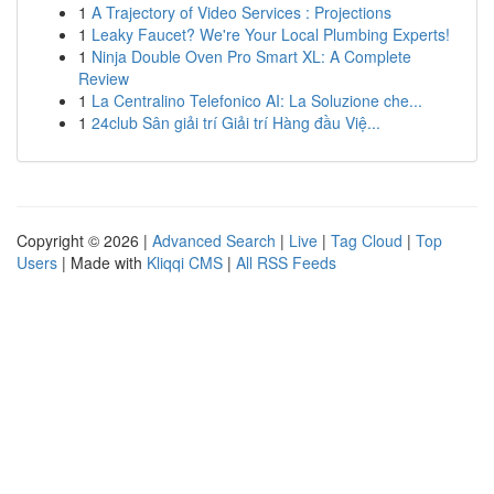
1
A Trajectory of Video Services : Projections
1
Leaky Faucet? We're Your Local Plumbing Experts!
1
Ninja Double Oven Pro Smart XL: A Complete
Review
1
La Centralino Telefonico AI: La Soluzione che...
1
24club Sân giải trí Giải trí Hàng đầu Việ...
Copyright © 2026 |
Advanced Search
|
Live
|
Tag Cloud
|
Top
Users
| Made with
Kliqqi CMS
|
All RSS Feeds