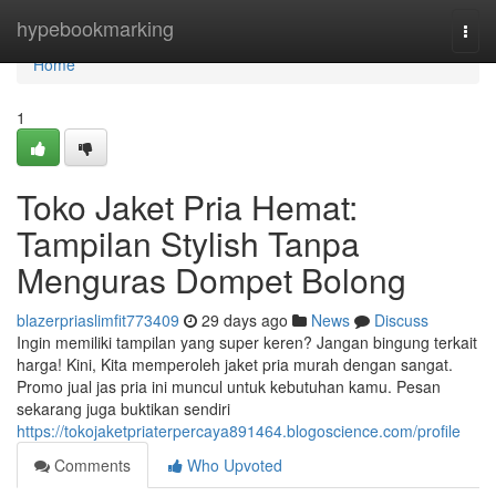
Home
hypebookmarking
Togg
navi
Home
1
Toko Jaket Pria Hemat:
Tampilan Stylish Tanpa
Menguras Dompet Bolong
blazerpriaslimfit773409
29 days ago
News
Discuss
Ingin memiliki tampilan yang super keren? Jangan bingung terkait
harga! Kini, Kita memperoleh jaket pria murah dengan sangat.
Promo jual jas pria ini muncul untuk kebutuhan kamu. Pesan
sekarang juga buktikan sendiri
https://tokojaketpriaterpercaya891464.blogoscience.com/profile
Comments
Who Upvoted