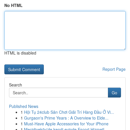
No HTML
HTML is disabled
Report Page
Search
Go
Published News
1
Hội Tụ 24club Sân Chơi Giải Trí Hàng Đầu Ở Vi...
1
Gurgaon's Prime Years : A Overview to Elde...
1
Must-Have Apple Accessories for Your iPhone
1
Mecidiyeköy'de kendi evinde Escort Hizmetl...