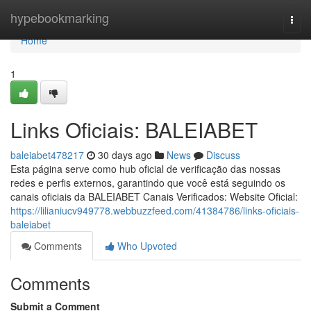
Home
hypebookmarking
Togg
navi
Home
1
Links Oficiais: BALEIABET
baleiabet478217
30 days ago
News
Discuss
Esta página serve como hub oficial de verificação das nossas
redes e perfis externos, garantindo que você está seguindo os
canais oficiais da BALEIABET Canais Verificados: Website Oficial:
https://lilianiucv949778.webbuzzfeed.com/41384786/links-oficiais-
baleiabet
Comments
Who Upvoted
Comments
Submit a Comment