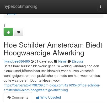
Home
hypebookmarking
Togg
navi
Home
1
Hoe Schilder Amsterdam Biedt
Hoogwaardige Afwerking
flynndbee686480
51 days ago
News
Discuss
Betaalbaar huisschilderwerk: geef uw woning vandaag nog een
nieuw uiterlijkBetaalbaar schilderwerk voor huizen verschaft
woningeigenaren een praktische methode om hun woonruimtes
op te waarderen. Door te kiezen voor
https://barbaratpkf798739.dm-blog.com/42163543/hoe-schilder-
amsterdam-biedt-hoogwaardige-afwerking
Comments
Who Upvoted