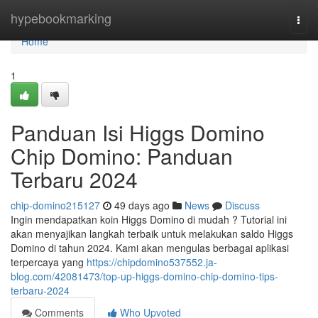
Home
hypebookmarking
Togg
navi
Home
1
Panduan Isi Higgs Domino
Chip Domino: Panduan
Terbaru 2024
chip-domino215127
49 days ago
News
Discuss
Ingin mendapatkan koin Higgs Domino di mudah ? Tutorial ini
akan menyajikan langkah terbaik untuk melakukan saldo Higgs
Domino di tahun 2024. Kami akan mengulas berbagai aplikasi
terpercaya yang
https://chipdomino537552.ja-
blog.com/42081473/top-up-higgs-domino-chip-domino-tips-
terbaru-2024
Comments
Who Upvoted