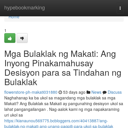
Home
hypebookmarking
Togg
navi
Home
1
Mga Bulaklak ng Makati: Ang
Inyong Pinakamahusay
Desisyon para sa Tindahan ng
Bulaklak
flowerstore-ph-makati031880
53 days ago
News
Discuss
Naghahanap ka ba ukol sa magandang mga bulaklak sa mga
Makati? Ang Bulaklak sa Makati ay pangunahing desisyon ukol sa
lahat pangangailangan . Nag-aalok kami ng mga napakaraming
uri ukol sa
https://kianaunou569775.bcbloggers.com/40413887/ang-
bulaklak-ng-makati-ang-unang-pagpili-para-ukol-sa-bulaklak