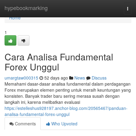
Home
hypebookmarking
Togg
navi
Home
1
Cara Analisa Fundamental
Forex Unggul
umargtaw000315
52 days ago
News
Discuss
Memahami dasar-dasar analisa fundamental dalam perdagangan
Forex merupakan elemen penting untuk meraih keuntungan yang
konsisten. Banyak trader baru sering merasa susah dengan
langkah ini, karena melibatkan evaluasi
https://estelleshus928197.anchor-blog.com/20565467/panduan-
analisa-fundamental-forex-unggul
Comments
Who Upvoted