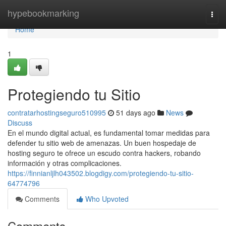
Home
hypebookmarking
Togg
navi
Home
1
Protegiendo tu Sitio
contratarhostingseguro510995
51 days ago
News
Discuss
En el mundo digital actual, es fundamental tomar medidas para
defender tu sitio web de amenazas. Un buen hospedaje de
hosting seguro te ofrece un escudo contra hackers, robando
información y otras complicaciones.
https://finnianljlh043502.blogdigy.com/protegiendo-tu-sitio-
64774796
Comments
Who Upvoted
Comments