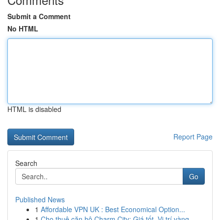
Submit a Comment
No HTML
HTML is disabled
Report Page
Search
Go
Published News
1
Affordable VPN UK : Best Economical Option...
1
Cho thuê căn hộ Charm City: Giá tốt, Vị trí vàng