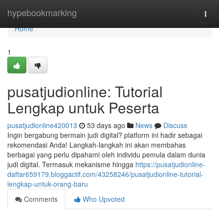
Home
hypebookmarking
Togg
navi
Home
1
pusatjudionline: Tutorial
Lengkap untuk Peserta
pusatjudionline420013
53 days ago
News
Discuss
Ingin bergabung bermain judi digital? platform ini hadir sebagai
rekomendasi Anda! Langkah-langkah ini akan membahas
berbagai yang perlu dipahami oleh individu pemula dalam dunia
judi digital. Termasuk mekanisme hingga
https://pusatjudionline-
daftar659179.bloggactif.com/43258246/pusatjudionline-tutorial-
lengkap-untuk-orang-baru
Comments
Who Upvoted