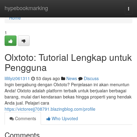
Home
hypebookmarking
Togg
navi
Home
1
Olxtoto: Tutorial Lengkap untuk
Pengguna
lillilyiz061311
53 days ago
News
Discuss
Ingin bergabung dengan Olxtoto? Penjelasan ini akan menuntun
Anda! Olxtoto adalah platform terbaik untuk berjualan berbagai
barang, mulai dari kendaraan bekas hingga properti yang hendak
Anda jual. Pelajari cara
https://victoreejj708791.blazingblog.com/profile
Comments
Who Upvoted
Comments