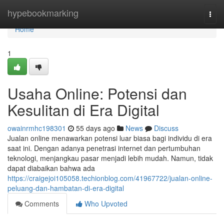
Home
hypebookmarking
Togg
navi
Home
1
Usaha Online: Potensi dan
Kesulitan di Era Digital
owainrmhc198301
55 days ago
News
Discuss
Jualan online menawarkan potensi luar biasa bagi individu di era
saat ini. Dengan adanya penetrasi internet dan pertumbuhan
teknologi, menjangkau pasar menjadi lebih mudah. Namun, tidak
dapat diabaikan bahwa ada
https://craigejoi105058.techionblog.com/41967722/jualan-online-
peluang-dan-hambatan-di-era-digital
Comments
Who Upvoted