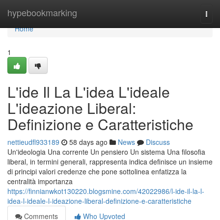
Home
hypebookmarking
Togg
navi
Home
1
L'ide Il La L'idea L'ideale
L'ideazione Liberal:
Definizione e Caratteristiche
nettieudfl933189
58 days ago
News
Discuss
Un'ideologia Una corrente Un pensiero Un sistema Una filosofia
liberal, in termini generali, rappresenta indica definisce un insieme
di principi valori credenze che pone sottolinea enfatizza la
centralità importanza
https://finnianwkot130220.blogsmine.com/42022986/l-ide-il-la-l-
idea-l-ideale-l-ideazione-liberal-definizione-e-caratteristiche
Comments
Who Upvoted