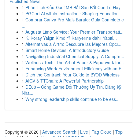
Published News
1
Phân Tích Đầu Đuôi MB Bắt Săn Bắt Con Lô Hay
1
PGCert AI within Instruction : Shaping Education
1
Comprar Canva Pro Mais Barato: Guia Completo e
...
1
Augusta Limo Service: Your Premier Transportati...
1
K. Koray Yalçın Kimdir? Kariyerine dâhil Yapıtl...
1
Alternativas a Airtm: Descubre las Mejores Opci...
1
Smart Home Devices: A Introductory Guide
1
Navigating Industrial Chemical Supply: A Compre...
1
Wellness Tech: The Art of Paper & Paperwork for...
1
Enhancing Work Environment Efficiency with an E...
1
Ditch the Contract: Your Guide to BYOD Wireless
1
AIGV & TTChain: A Powerful Partnership
1
DE88 – Cổng Game Đổi Thưởng Uy Tín, Đăng Ký
Nha...
1
Why strong leadership skills continue to be ess...
Copyright © 2026 |
Advanced Search
|
Live
|
Tag Cloud
|
Top