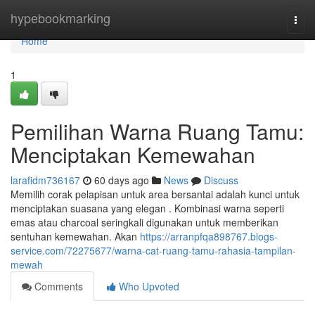
Home
hypebookmarking
Togg
navi
Home
1
Pemilihan Warna Ruang Tamu:
Menciptakan Kemewahan
larafidm736167
60 days ago
News
Discuss
Memilih corak pelapisan untuk area bersantai adalah kunci untuk
menciptakan suasana yang elegan . Kombinasi warna seperti
emas atau charcoal seringkali digunakan untuk memberikan
sentuhan kemewahan. Akan
https://arranpfqa898767.blogs-
service.com/72275677/warna-cat-ruang-tamu-rahasia-tampilan-
mewah
Comments
Who Upvoted