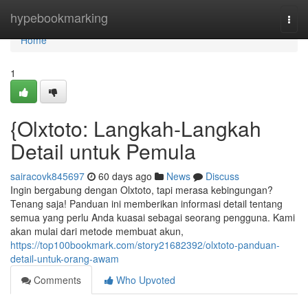
Home
hypebookmarking
Togg
navi
Home
1
{Olxtoto: Langkah-Langkah
Detail untuk Pemula
sairacovk845697
60 days ago
News
Discuss
Ingin bergabung dengan Olxtoto, tapi merasa kebingungan?
Tenang saja! Panduan ini memberikan informasi detail tentang
semua yang perlu Anda kuasai sebagai seorang pengguna. Kami
akan mulai dari metode membuat akun,
https://top100bookmark.com/story21682392/olxtoto-panduan-
detail-untuk-orang-awam
Comments
Who Upvoted