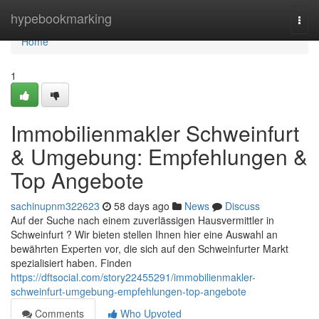
Home
hypebookmarking
Togg
navi
Home
1
Immobilienmakler Schweinfurt
& Umgebung: Empfehlungen &
Top Angebote
sachinupnm322623
58 days ago
News
Discuss
Auf der Suche nach einem zuverlässigen Hausvermittler in
Schweinfurt ? Wir bieten stellen Ihnen hier eine Auswahl an
bewährten Experten vor, die sich auf den Schweinfurter Markt
spezialisiert haben. Finden
https://dftsocial.com/story22455291/immobilienmakler-
schweinfurt-umgebung-empfehlungen-top-angebote
Comments
Who Upvoted