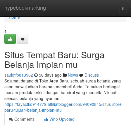
Home
hypebookmarking
Togg
navi
Home
1
Situs Tempat Baru: Surga
Belanja Impian mu
saulqtfp813962
58 days ago
News
Discuss
Selamat datang di Toko Area Baru, sebuah surga belanja yang
akan mewujudkan harapan membeli Anda! Temukan berbagai
macam produk terkini dengan bandrol yang menarik. Nikmati
sensasi belanja yang nyaman
https://tayactkd914779.affiliatblogger.com/94090845/situs-store-
baru-tujuan-belanja-impian-mu
Comments
Who Upvoted