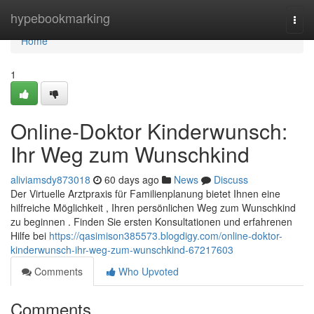
Home
hypebookmarking
Togg
navi
Home
1
Online-Doktor Kinderwunsch:
Ihr Weg zum Wunschkind
aliviamsdy873018
60 days ago
News
Discuss
Der Virtuelle Arztpraxis für Familienplanung bietet Ihnen eine
hilfreiche Möglichkeit , Ihren persönlichen Weg zum Wunschkind
zu beginnen . Finden Sie ersten Konsultationen und erfahrenen
Hilfe bei
https://qasimison385573.blogdigy.com/online-doktor-
kinderwunsch-ihr-weg-zum-wunschkind-67217603
Comments
Who Upvoted
Comments