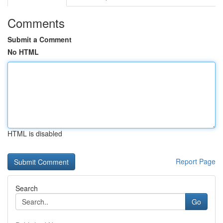
Comments
Submit a Comment
No HTML
HTML is disabled
Report Page
Search
Go