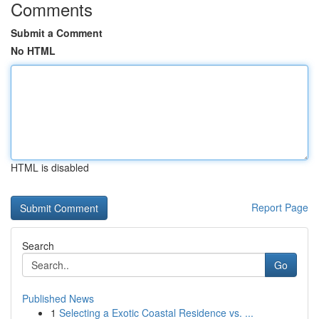
Comments
Submit a Comment
No HTML
HTML is disabled
Report Page
Search
Go
Published News
1
Selecting a Exotic Coastal Residence vs. ...