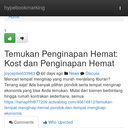
Home
hypebookmarking
Togg
navi
Home
1
Temukan Penginapan Hemat:
Kost dan Penginapan Hemat
joyceptse633963
60 days ago
News
Discuss
Mencari tempat menginap yang murah menjelang liburan?
Tenang saja! Ada banyak pilihan pondok serta tempat menginap
ekonomis yang bisa Anda temukan. Mulai dari losmen berbintang
hingga rumah kontrakan sederhana, semua
https://nanaphht877209.activablog.com/40616812/temukan-
tempat-menginap-hemat-pondok-dan-tempat-menginap-
ekonomis
Comments
Who Upvoted