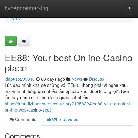
Home
hypebookmarking
Togg
navi
Home
1
EE88: Your best Online Casino
place
idapuso295848
60 days ago
News
Discuss
Lúc đầu mình khá dè chừng với EE88. Không phải vì nghe xấu,
mà vì mình từng quá nhiều lần bị “đầu xuôi đuôi không lọt”. Nên
lần này mình chơi theo kiểu quan sát nhiều
https://friendlybookmark.com/story21358324/ee88-your-greatest-
on-the-web-casino-spot
Comments
Who Upvoted
Comments