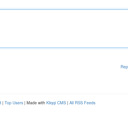
Rep
d
|
Top Users
| Made with
Kliqqi CMS
|
All RSS Feeds