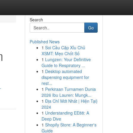
Search
Go
Published News
1
Soi Cầu Cặp Xỉu Chủ
η
XSMT: Mẹo Chốt Số
1
Lungzen: Your Definitive
Guide to Respiratory ...
1
Desktop automated
dispensing equipment for
rest...
-
1
Perkiraan Turnamen Dunia
2026 Ibu Lauren: Mungk...
1
Địa Chỉ Mới Nhất | Hiện Tại}
2024
1
Understanding EE88: A
Deep Dive
1
Shopify Store: A Beginner's
Guide