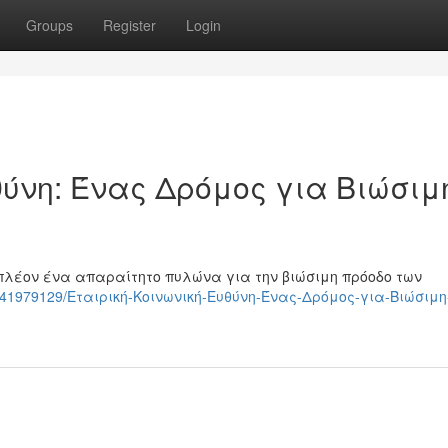
Groups
Register
Login
θύνη: Ένας Δρόμος για Βιώσιμ
 πλέον ένα απαραίτητο πυλώνα για την βιώσιμη πρόοδο των
com/41979129/Εταιρική-Κοινωνική-Ευθύνη-Ένας-Δρόμος-για-Βιώσιμη