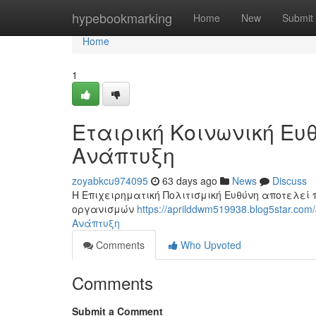
Home
hypebookmarking
Home
New
Submit
Home
1
Εταιρική Κοινωνική Ευ
Ανάπτυξη
zoyabkcu974095
63 days ago
News
Discuss
Η Επιχειρηματική Πολιτισμική Ευθύνη αποτελεί
οργανισμών
https://aprilddwm519938.blog5star.
Ανάπτυξη
Comments
Who Upvoted
Comments
Submit a Comment