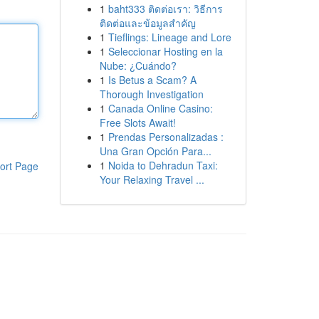
1
baht333 ติดต่อเรา: วิธีการ
ติดต่อและข้อมูลสำคัญ
1
Tieflings: Lineage and Lore
1
Seleccionar Hosting en la
Nube: ¿Cuándo?
1
Is Betus a Scam? A
Thorough Investigation
1
Canada Online Casino:
Free Slots Await!
1
Prendas Personalizadas :
Una Gran Opción Para...
1
Noida to Dehradun Taxi:
ort Page
Your Relaxing Travel ...