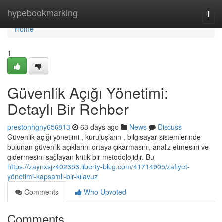
Home
hypebookmarking
Togg
navi
Home
1
Güvenlik Açığı Yönetimi:
Detaylı Bir Rehber
prestonhgny656813
63 days ago
News
Discuss
Güvenlik açığı yönetimi , kuruluşların , bilgisayar sistemlerinde
bulunan güvenlik açıklarını ortaya çıkarmasını, analiz etmesini ve
gidermesini sağlayan kritik bir metodolojidir. Bu
https://zaynxsjz402353.liberty-blog.com/41714905/zafiyet-
yönetimi-kapsamlı-bir-kılavuz
Comments
Who Upvoted
Comments