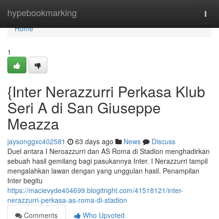
Home
hypebookmarking
Togg
navi
Home
1
{Inter Nerazzurri Perkasa Klub
Seri A di San Giuseppe
Meazza
jaysonggxc402581
63 days ago
News
Discuss
Duel antara I Neroazzurri dan AS Roma di Stadion menghadirkan
sebuah hasil gemilang bagi pasukannya Inter. I Nerazzurri tampil
mengalahkan lawan dengan yang unggulan hasil. Penampilan
Inter begitu
https://macievyde404699.blogitright.com/41518121/inter-
nerazzurri-perkasa-as-roma-di-stadion
Comments
Who Upvoted