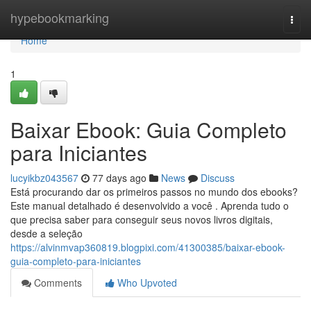
Home
hypebookmarking
Togg
navi
Home
1
Baixar Ebook: Guia Completo
para Iniciantes
lucyikbz043567
77 days ago
News
Discuss
Está procurando dar os primeiros passos no mundo dos ebooks?
Este manual detalhado é desenvolvido a você . Aprenda tudo o
que precisa saber para conseguir seus novos livros digitais,
desde a seleção
https://alvinmvap360819.blogpixi.com/41300385/baixar-ebook-
guia-completo-para-iniciantes
Comments
Who Upvoted