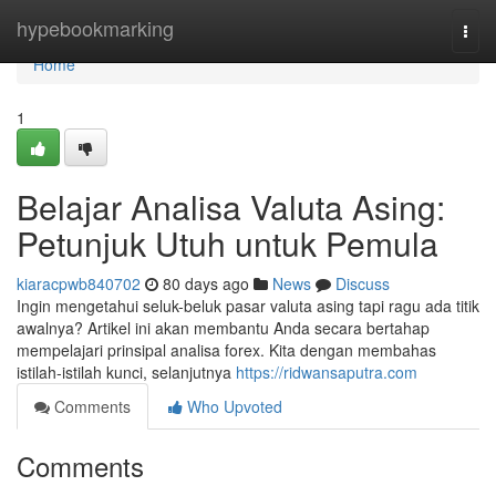
Home
hypebookmarking
Togg
navi
Home
1
Belajar Analisa Valuta Asing:
Petunjuk Utuh untuk Pemula
kiaracpwb840702
80 days ago
News
Discuss
Ingin mengetahui seluk-beluk pasar valuta asing tapi ragu ada titik
awalnya? Artikel ini akan membantu Anda secara bertahap
mempelajari prinsipal analisa forex. Kita dengan membahas
istilah-istilah kunci, selanjutnya
https://ridwansaputra.com
Comments
Who Upvoted
Comments