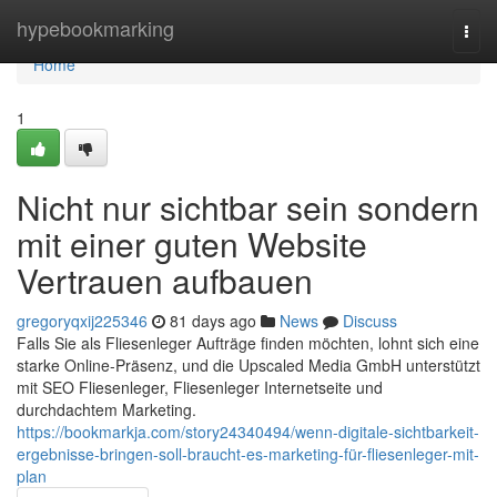
Home
hypebookmarking
Togg
navi
Home
1
Nicht nur sichtbar sein sondern
mit einer guten Website
Vertrauen aufbauen
gregoryqxij225346
81 days ago
News
Discuss
Falls Sie als Fliesenleger Aufträge finden möchten, lohnt sich eine
starke Online-Präsenz, und die Upscaled Media GmbH unterstützt
mit SEO Fliesenleger, Fliesenleger Internetseite und
durchdachtem Marketing.
https://bookmarkja.com/story24340494/wenn-digitale-sichtbarkeit-
ergebnisse-bringen-soll-braucht-es-marketing-für-fliesenleger-mit-
plan