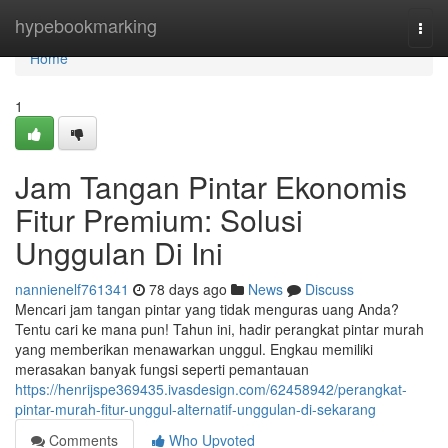
Home
hypebookmarking
Togg
navi
Home
1
Jam Tangan Pintar Ekonomis
Fitur Premium: Solusi
Unggulan Di Ini
nannienelf761341
78 days ago
News
Discuss
Mencari jam tangan pintar yang tidak menguras uang Anda?
Tentu cari ke mana pun! Tahun ini, hadir perangkat pintar murah
yang memberikan menawarkan unggul. Engkau memiliki
merasakan banyak fungsi seperti pemantauan
https://henrijspe369435.ivasdesign.com/62458942/perangkat-
pintar-murah-fitur-unggul-alternatif-unggulan-di-sekarang
Comments
Who Upvoted