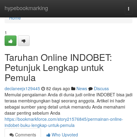
Home
hypebookmarking
Togg
navi
Home
1
Taruhan Online INDOBET:
Petunjuk Lengkap untuk
Pemula
declaneejx129445
82 days ago
News
Discuss
Memulai pengalaman Anda di dunia judi online INDOBET bisa jadi
terasa membingungkan bagi seorang anggota. Artikel ini hadir
sebagai sumber yang detail untuk memandu Anda memahami
dasar penting sebelum Anda
https://bookmarkforce.com/story21576845/permainan-online-
indobet-buku-lengkap-untuk-pemula
Comments
Who Upvoted