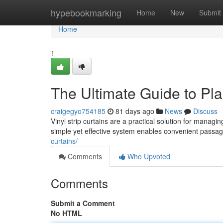
Home
hypebookmarking
Home
New
Submit
Home
1
The Ultimate Guide to Pla
craigegyo754185
81 days ago
News
Discuss
Vinyl strip curtains are a practical solution for manag
simple yet effective system enables convenient passag
curtains/
Comments
Who Upvoted
Comments
Submit a Comment
No HTML