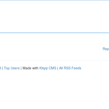
Rep
d
|
Top Users
| Made with
Kliqqi CMS
|
All RSS Feeds