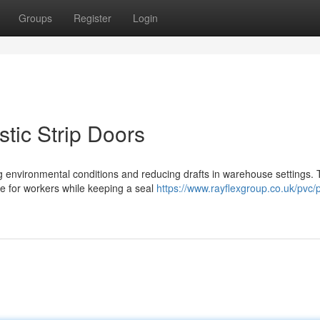
Groups
Register
Login
stic Strip Doors
ing environmental conditions and reducing drafts in warehouse settings. 
e for workers while keeping a seal
https://www.rayflexgroup.co.uk/pvc/p