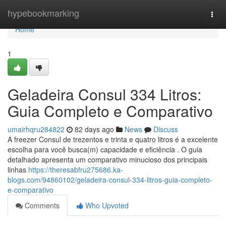
Home
hypebookmarking
Togg
navi
Home
1
Geladeira Consul 334 Litros:
Guia Completo e Comparativo
umairhqru284822
82 days ago
News
Discuss
A freezer Consul de trezentos e trinta e quatro litros é a excelente
escolha para você busca(m) capacidade e eficiência . O guia
detalhado apresenta um comparativo minucioso dos principais
linhas
https://theresabfru275686.ka-
blogs.com/94860102/geladeira-consul-334-litros-guia-completo-
e-comparativo
Comments
Who Upvoted