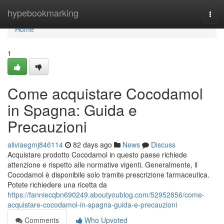
Home
hypebookmarking
Togg
navi
Home
1
Come acquistare Cocodamol
in Spagna: Guida e
Precauzioni
aliviaegmj846114
82 days ago
News
Discuss
Acquistare prodotto Cocodamol in questo paese richiede
attenzione e rispetto alle normative vigenti. Generalmente, il
Cocodamol è disponibile solo tramite prescrizione farmaceutica.
Potete richiedere una ricetta da
https://fanniecqbn690249.aboutyoublog.com/52952856/come-
acquistare-cocodamol-in-spagna-guida-e-precauzioni
Comments
Who Upvoted