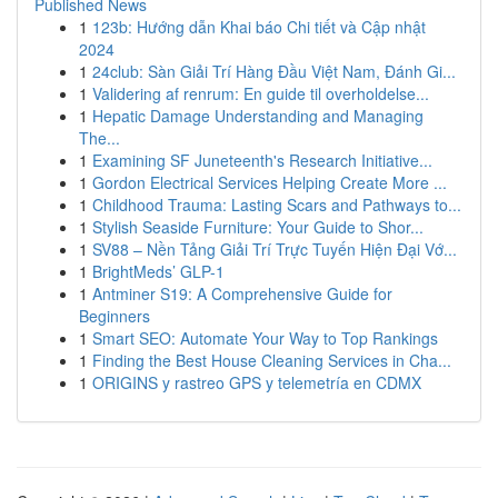
Published News
1
123b: Hướng dẫn Khai báo Chi tiết và Cập nhật
2024
1
24club: Sàn Giải Trí Hàng Đầu Việt Nam, Đánh Gi...
1
Validering af renrum: En guide til overholdelse...
1
Hepatic Damage Understanding and Managing
The...
1
Examining SF Juneteenth's Research Initiative...
1
Gordon Electrical Services Helping Create More ...
1
Childhood Trauma: Lasting Scars and Pathways to...
1
Stylish Seaside Furniture: Your Guide to Shor...
1
SV88 – Nền Tảng Giải Trí Trực Tuyến Hiện Đại Vớ...
1
BrightMeds’ GLP-1
1
Antminer S19: A Comprehensive Guide for
Beginners
1
Smart SEO: Automate Your Way to Top Rankings
1
Finding the Best House Cleaning Services in Cha...
1
ORIGINS y rastreo GPS y telemetría en CDMX