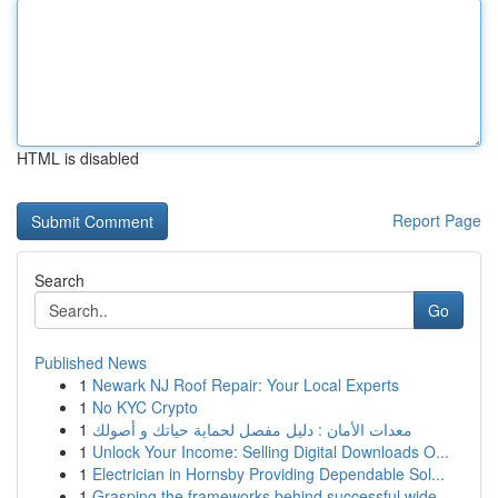
HTML is disabled
Report Page
Search
Go
Published News
1
Newark NJ Roof Repair: Your Local Experts
1
No KYC Crypto
1
معدات الأمان : دليل مفصل لحماية حياتك و أصولك
1
Unlock Your Income: Selling Digital Downloads O...
1
Electrician in Hornsby Providing Dependable Sol...
1
Grasping the frameworks behind successful wide-...