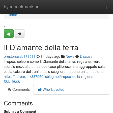
Home
hypebookmarking
Togg
navi
Home
1
Il Diamante della terra
prestonassb879518
84 days ago
News
Discuss
Tropea, celebre come Il Diamante della terra, regala un vero
scorcio mozzafiato . Le sue case pittoresche a aggrappate sulla
costa calcare del , unite dalle scogliere , creano un' atmosfera
https://adreaxjmk387050.isblog.net/tropea-della-regione-
58619848
Comments
Who Upvoted
Comments
Submit a Comment