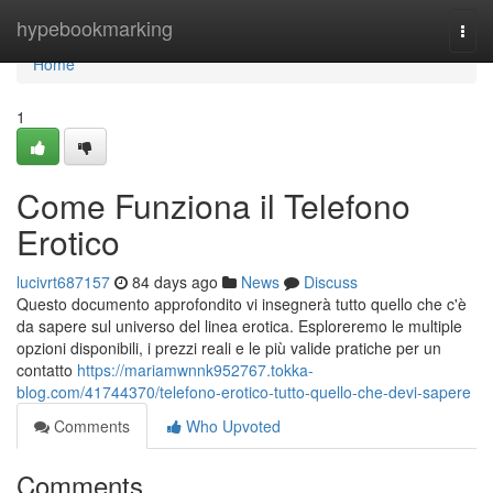
Home
hypebookmarking
Togg
navi
Home
1
Come Funziona il Telefono
Erotico
lucivrt687157
84 days ago
News
Discuss
Questo documento approfondito vi insegnerà tutto quello che c'è
da sapere sul universo del linea erotica. Esploreremo le multiple
opzioni disponibili, i prezzi reali e le più valide pratiche per un
contatto
https://mariamwnnk952767.tokka-
blog.com/41744370/telefono-erotico-tutto-quello-che-devi-sapere
Comments
Who Upvoted
Comments