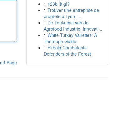
1
123b là gì?
1
Trouver une entreprise de
propreté à Lyon :...
1
De Toekomst van de
Agrofood Industrie: Innovati...
1
White Turkey Varieties: A
Thorough Guide
1
Firbolg Combatants:
Defenders of the Forest
ort Page