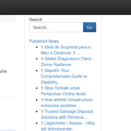
Search
Go
Published News
1
Ideia de Surpresa para o
Meu à Distância: 5 ...
1
Gilded Dragonborn Cleric :
Divine Radiance
1
Siap4Di: Your
iche
Comprehensive Guide to
Disability...
1
Situs Terbaik untuk
Pertaruhan Online Anda
1
How athletic infrastructure
enhances societies ...
1
Trusted Garbage Disposal
Solutions with Parrama...
1
Lägenheter i Avesta – Hitta
ditt drömboende!