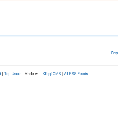
Rep
d
|
Top Users
| Made with
Kliqqi CMS
|
All RSS Feeds