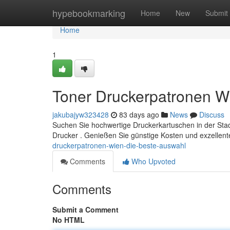
Home
hypebookmarking
Home
New
Submit
Home
1
Toner Druckerpatronen W
jakubajyw323428
83 days ago
News
Discuss
Suchen Sie hochwertige Druckerkartuschen in der Stad
Drucker . Genießen Sie günstige Kosten und exzellen
druckerpatronen-wien-die-beste-auswahl
Comments
Who Upvoted
Comments
Submit a Comment
No HTML