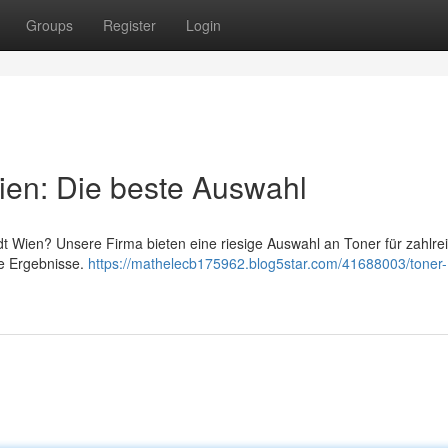
Groups
Register
Login
ien: Die beste Auswahl
t Wien? Unsere Firma bieten eine riesige Auswahl an Toner für zahlre
te Ergebnisse.
https://mathelecb175962.blog5star.com/41688003/toner-