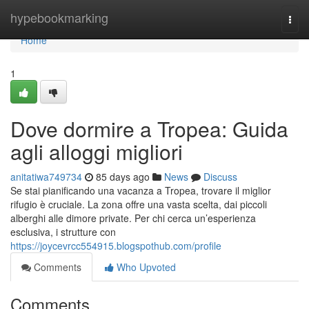
Home
hypebookmarking
Togg
navi
Home
1
Dove dormire a Tropea: Guida
agli alloggi migliori
anitatiwa749734
85 days ago
News
Discuss
Se stai pianificando una vacanza a Tropea, trovare il miglior
rifugio è cruciale. La zona offre una vasta scelta, dai piccoli
alberghi alle dimore private. Per chi cerca un’esperienza
esclusiva, i strutture con
https://joycevrcc554915.blogspothub.com/profile
Comments
Who Upvoted
Comments