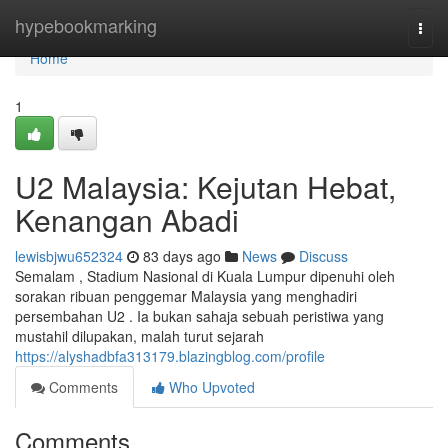
Home
hypebookmarking
Togg
navi
Home
1
U2 Malaysia: Kejutan Hebat,
Kenangan Abadi
lewisbjwu652324
83 days ago
News
Discuss
Semalam , Stadium Nasional di Kuala Lumpur dipenuhi oleh
sorakan ribuan penggemar Malaysia yang menghadiri
persembahan U2 . Ia bukan sahaja sebuah peristiwa yang
mustahil dilupakan, malah turut sejarah
https://alyshadbfa313179.blazingblog.com/profile
Comments
Who Upvoted
Comments