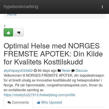
Home
hypebookmarking
Togg
navi
Home
1
Optimal Helse med NORGES
FREMSTE APOTEK: Din Kilde
for Kvalitets Kosttilskudd
alyshapayo034462
86 days ago
News
Discuss
Velkommen til NORGES FREMSTE APOTEK, din toppdestinasjon
for et bredt utvalg av innovative kosttilskudd og helseprodukter i
Norge. På vår hjemmeside, norgesfremsteapotek.com, finner du
en omfattende samling av
https://violatyfu227913.thekatyblog.com/profile
Comments
Who Upvoted