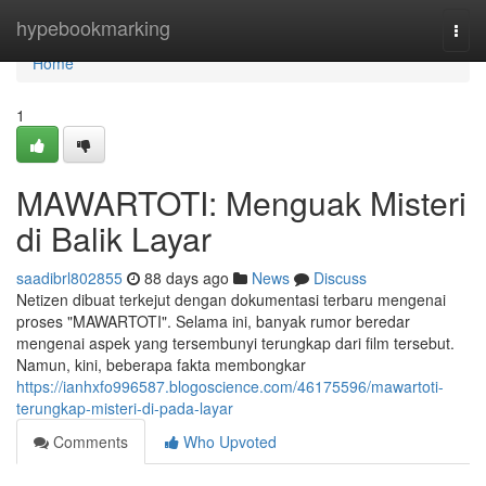
Home
hypebookmarking
Togg
navi
Home
1
MAWARTOTI: Menguak Misteri
di Balik Layar
saadibrl802855
88 days ago
News
Discuss
Netizen dibuat terkejut dengan dokumentasi terbaru mengenai
proses "MAWARTOTI". Selama ini, banyak rumor beredar
mengenai aspek yang tersembunyi terungkap dari film tersebut.
Namun, kini, beberapa fakta membongkar
https://ianhxfo996587.blogoscience.com/46175596/mawartoti-
terungkap-misteri-di-pada-layar
Comments
Who Upvoted