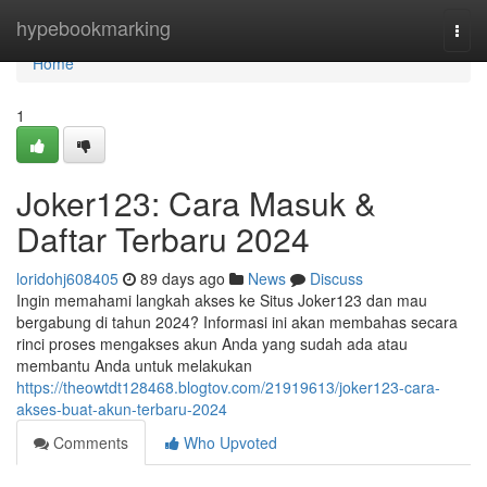
Home
hypebookmarking
Togg
navi
Home
1
Joker123: Cara Masuk &
Daftar Terbaru 2024
loridohj608405
89 days ago
News
Discuss
Ingin memahami langkah akses ke Situs Joker123 dan mau
bergabung di tahun 2024? Informasi ini akan membahas secara
rinci proses mengakses akun Anda yang sudah ada atau
membantu Anda untuk melakukan
https://theowtdt128468.blogtov.com/21919613/joker123-cara-
akses-buat-akun-terbaru-2024
Comments
Who Upvoted