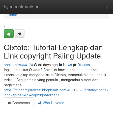
Home
hypebookmarking
Togg
navi
Home
1
Olxtoto: Tutorial Lengkap dan
Link copyright Paling Update
anniegkdw664174
86 days ago
News
Discuss
Ingin tahu situs Olxtoto? Artikel di bawah akan memberikan
tutorial lengkap mengenai situs Olxtoto, termasuk alamat masuk
terkini . Bagi pemain yang pemula , mengetahui sistem dan
bagaimana
https://minaemlj963252.blogdemls.com/40712628/olxtoto-tutorial-
lengkap-dan-link-copyright-terbaru
Comments
Who Upvoted