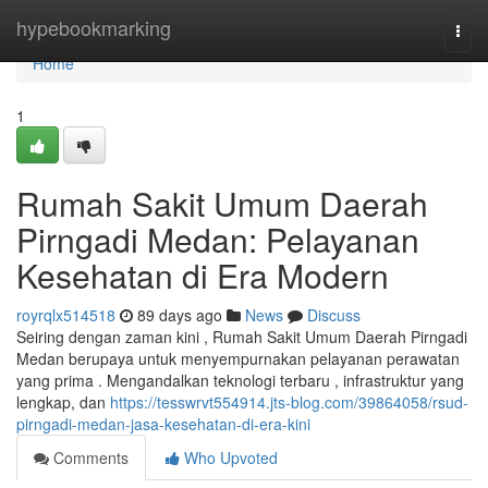
Home
hypebookmarking
Togg
navi
Home
1
Rumah Sakit Umum Daerah
Pirngadi Medan: Pelayanan
Kesehatan di Era Modern
royrqlx514518
89 days ago
News
Discuss
Seiring dengan zaman kini , Rumah Sakit Umum Daerah Pirngadi
Medan berupaya untuk menyempurnakan pelayanan perawatan
yang prima . Mengandalkan teknologi terbaru , infrastruktur yang
lengkap, dan
https://tesswrvt554914.jts-blog.com/39864058/rsud-
pirngadi-medan-jasa-kesehatan-di-era-kini
Comments
Who Upvoted