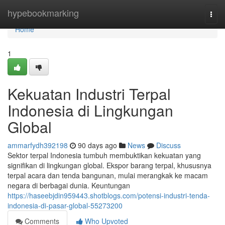
Home
hypebookmarking
Togg
navi
Home
1
Kekuatan Industri Terpal
Indonesia di Lingkungan
Global
ammarfydh392198
90 days ago
News
Discuss
Sektor terpal Indonesia tumbuh membuktikan kekuatan yang
signifikan di lingkungan global. Ekspor barang terpal, khususnya
terpal acara dan tenda bangunan, mulai merangkak ke macam
negara di berbagai dunia. Keuntungan
https://haseebjdin959443.shotblogs.com/potensi-industri-tenda-
indonesia-di-pasar-global-55273200
Comments
Who Upvoted