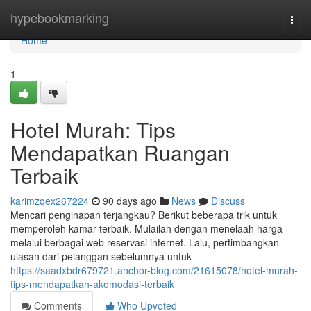
Home
hypebookmarking
Togg
navi
Home
1
Hotel Murah: Tips
Mendapatkan Ruangan
Terbaik
karimzqex267224
90 days ago
News
Discuss
Mencari penginapan terjangkau? Berikut beberapa trik untuk
memperoleh kamar terbaik. Mulailah dengan menelaah harga
melalui berbagai web reservasi internet. Lalu, pertimbangkan
ulasan dari pelanggan sebelumnya untuk
https://saadxbdr679721.anchor-blog.com/21615078/hotel-murah-
tips-mendapatkan-akomodasi-terbaik
Comments
Who Upvoted