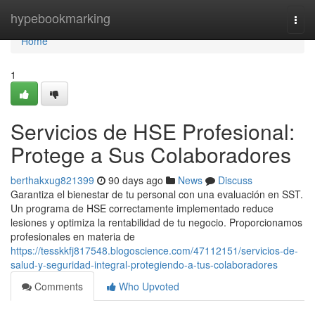
Home
hypebookmarking
Togg
navi
Home
1
Servicios de HSE Profesional:
Protege a Sus Colaboradores
berthakxug821399
90 days ago
News
Discuss
Garantiza el bienestar de tu personal con una evaluación en SST.
Un programa de HSE correctamente implementado reduce
lesiones y optimiza la rentabilidad de tu negocio. Proporcionamos
profesionales en materia de
https://tesskkfj817548.blogoscience.com/47112151/servicios-de-
salud-y-seguridad-integral-protegiendo-a-tus-colaboradores
Comments
Who Upvoted