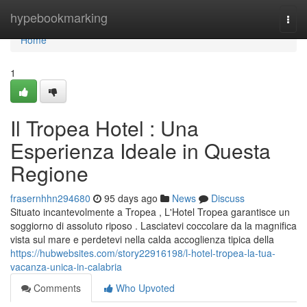
Home
hypebookmarking
Togg
navi
Home
1
Il Tropea Hotel : Una
Esperienza Ideale in Questa
Regione
frasernhhn294680
95 days ago
News
Discuss
Situato incantevolmente a Tropea , L'Hotel Tropea garantisce un
soggiorno di assoluto riposo . Lasciatevi coccolare da la magnifica
vista sul mare e perdetevi nella calda accoglienza tipica della
https://hubwebsites.com/story22916198/l-hotel-tropea-la-tua-
vacanza-unica-in-calabria
Comments
Who Upvoted