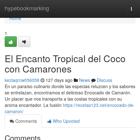
Home
hypebookmarking
Togg
navi
Home
1
El Encanto Tropical del Coco
con Camarones
keziaqrcw056058
127 days ago
News
Discuss
En un paraíso culinario donde las especias reluzcen y los sabores
se entrelazan, encontramos el delicioso Encocado de Camarón.
Un placer que nos transporta a las costas tropicales con su
aroma encantador. La fusión
https://recetas123.net/encocado-de-
camaron/
Comments
Who Upvoted
Comments